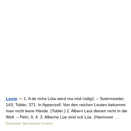
Leute
— 1. A de richa Lüta werd ma nüd rüdig1. – Sutermeister,
143; Tobler, 371. In Appenzell: Von den reichen Leuten bekommt
man nicht leere Hände. (Tobler.) 2. Albern Leut dienen nicht in die
Welt. – Petri, II, 4. 3. Alberne Lüe sind ock Lüe. (Hannover …
Deutsches Sprichwörter-Lexikon