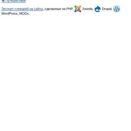
👣 Путешествия
Экспорт словарей на сайты
, сделанные на PHP,
Joomla,
Drupal,
WordPress, MODx.