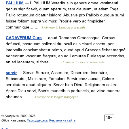
PALLIUM
— I. PALLIUM Veteribus in genere omne vestimenti
genus significavit, quam apertum, tam clausum, ut etiam Toga
Pallio rotundum dicatur Isidoro; Abusive pro Palliolo quoque sumi
fuisse folitum supra vidimus: Proprie vero ac fimpliciter
communique… …
Hofmann J. Lexicon universale
CADAVERUM Cura
— apud Romanos Graecosque. Corpus
defuncti, postquam sollenni ritu oculi eius clausi essent, per
intervalla conclamabatur primo, quod apud Graecos fiebat magnô
aeneorum vasorum fragore, an ad Lemures Furiasque accendas,
an ad iacentem, si forte… …
Hofmann J. Lexicon universale
servir
— Servir, Seruire, Asseruire, Deseruire, Inseruire,
Subseruire, Ministrare, Famulari. Servir chez aucun, Colere
seruitutem apud aliquem. Servir bien Dieu, Religionem colere.
Apres Dieu servi, Sacris muneribus perfunctis, ad vitae munera
obeunda… …
Thresor de la langue françoyse
© Академик, 2000-2026
18+
Обратная связь:
Техподдержка
,
Реклама на сайте