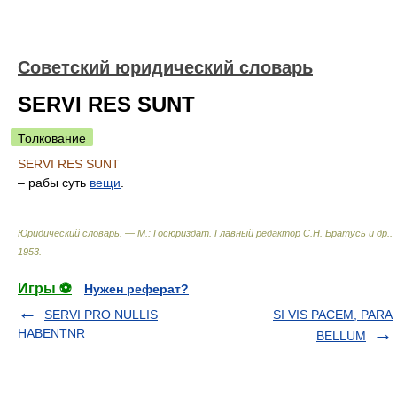
Советский юридический словарь
SERVI RES SUNT
Толкование
SERVI RES SUNT
– рабы суть
вещи
.
Юридический словарь. — М.: Госюриздат
.
Главный редактор С.Н. Братусь и др.
.
1953
.
Игры ⚽
Нужен реферат?
SERVI PRO NULLIS
SI VIS PACEM, PARA
HABENTNR
BELLUM