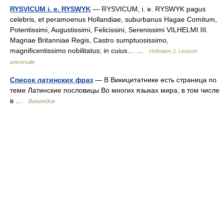
RYSVICUM i. e. RYSWYK
— RYSVICUM, i. e. RYSWYK pagus
celebris, et peramoenus Hollandiae, suburbanus Hagae Comitum,
Potentissimi, Augustissimi, Felicissini, Serenissimi VILHELMI III.
Magnae Britanniae Regis, Castro sumptuosissimo,
magnificentissimo nobilitatus; in cuius… …
Hofmann J. Lexicon
universale
Список латинских фраз
— В Викицитатнике есть страница по
теме Латинские пословицы Во многих языках мира, в том числе
в …
Википедия