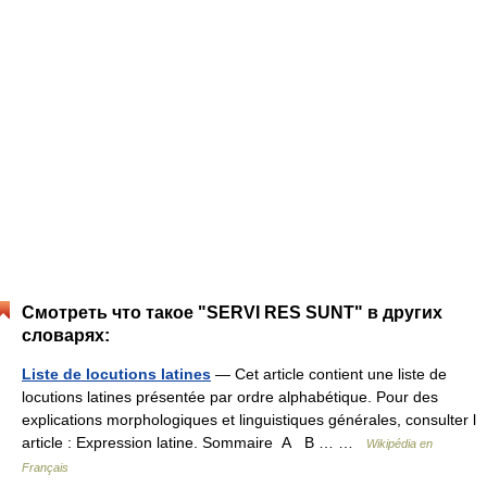
Смотреть что такое "SERVI RES SUNT" в других
словарях:
Liste de locutions latines
— Cet article contient une liste de
locutions latines présentée par ordre alphabétique. Pour des
explications morphologiques et linguistiques générales, consulter l
article : Expression latine. Sommaire A B … …
Wikipédia en
Français