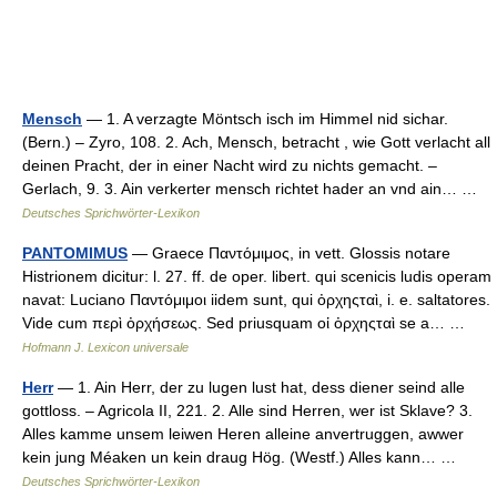
Mensch
— 1. A verzagte Möntsch isch im Himmel nid sichar.
(Bern.) – Zyro, 108. 2. Ach, Mensch, betracht , wie Gott verlacht all
deinen Pracht, der in einer Nacht wird zu nichts gemacht. –
Gerlach, 9. 3. Ain verkerter mensch richtet hader an vnd ain… …
Deutsches Sprichwörter-Lexikon
PANTOMIMUS
— Graece Παντόμιμος, in vett. Glossis notare
Histrionem dicitur: l. 27. ff. de oper. libert. qui scenicis ludis operam
navat: Luciano Παντόμιμοι iidem sunt, qui ὀρχηςταὶ, i. e. saltatores.
Vide cum περὶ ὀρχήσεως. Sed priusquam οἰ ὀρχηςταὶ se a… …
Hofmann J. Lexicon universale
Herr
— 1. Ain Herr, der zu lugen lust hat, dess diener seind alle
gottloss. – Agricola II, 221. 2. Alle sind Herren, wer ist Sklave? 3.
Alles kamme unsem leiwen Heren alleine anvertruggen, awwer
kein jung Méaken un kein draug Hög. (Westf.) Alles kann… …
Deutsches Sprichwörter-Lexikon